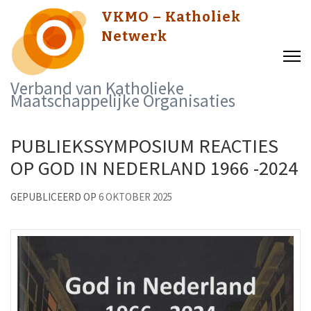
Skip
VKMO – Katholiek
to
Netwerk
content
(Press
Verband van Katholieke
Enter)
Maatschappelijke Organisaties
PUBLIEKSSYMPOSIUM REACTIES
OP GOD IN NEDERLAND 1966 -2024
GEPUBLICEERD OP
6 OKTOBER 2025