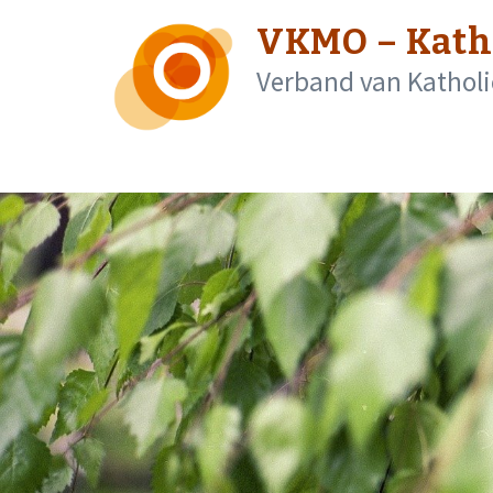
Skip
VKMO – Kath
to
content
Verband van Katholi
(Press
Enter)