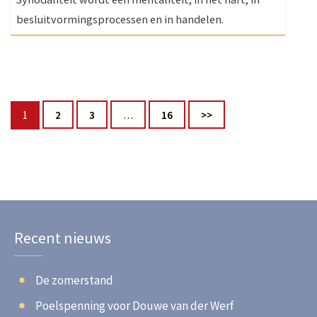
besluitvormingsprocessen en in handelen.
Berichten
Pagina
Pagina
Pagina
Pagina
1
2
3
…
16
>>
paginering
Recent nieuws
De zomerstand
Poelspenning voor Douwe van der Werf