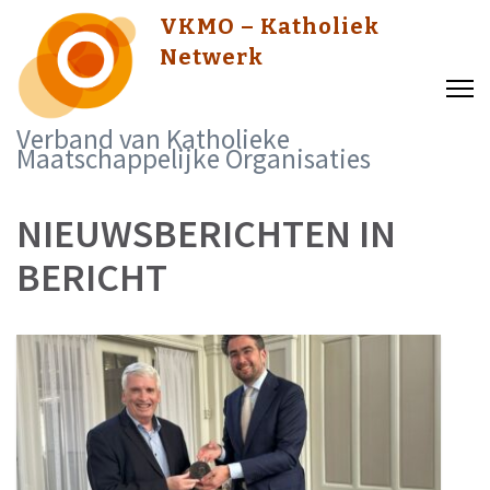
Skip
VKMO – Katholiek
to
Netwerk
content
(Press
Verband van Katholieke
Enter)
Maatschappelijke Organisaties
NIEUWSBERICHTEN IN
BERICHT