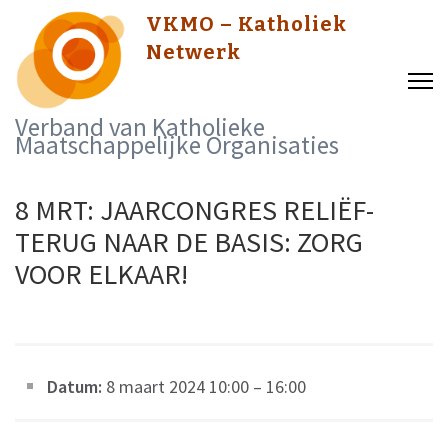
Skip
VKMO – Katholiek
to
Netwerk
content
(Press
Verband van Katholieke
Enter)
Maatschappelijke Organisaties
8 MRT: JAARCONGRES RELIËF-
TERUG NAAR DE BASIS: ZORG
VOOR ELKAAR!
Datum:
8 maart 2024 10:00
–
16:00