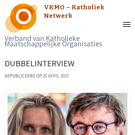
Skip
VKMO – Katholiek
to
Netwerk
content
(Press
Verband van Katholieke
Enter)
Maatschappelijke Organisaties
DUBBELINTERVIEW
GEPUBLICEERD OP
25 APRIL 2023