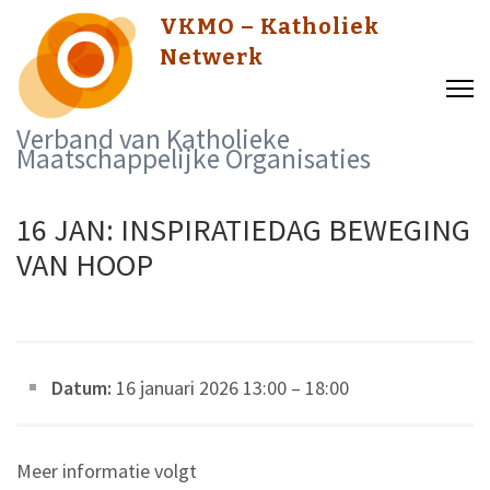
Skip
VKMO – Katholiek
to
Netwerk
content
(Press
Verband van Katholieke
Enter)
Maatschappelijke Organisaties
16 JAN: INSPIRATIEDAG BEWEGING
VAN HOOP
Datum:
16 januari 2026 13:00
–
18:00
Meer informatie volgt